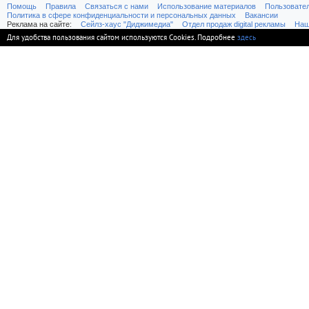
Помощь
Правила
Связаться с нами
Использование материалов
Пользовате
Политика в сфере конфиденциальности и персональных данных
Вакансии
Реклама на сайте:
Cейлз-хаус "Диджимедиа"
Отдел продаж digital рекламы
Наш
Для удобства пользования сайтом используются Cookies. Подробнее
здесь